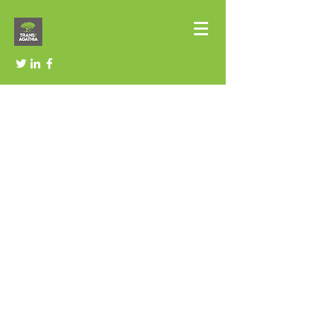
L'EXPÉRIENCE ET
L’ENGAGEMENT POUR
CONSTRUIRE ENSEMBLE LE
MONDE D'A COTE©
L’urgence climatique et
sociale installée durablement pour les
prochaines décennies, conforte les
entreprises comme étant au cœur
des changements à venir.