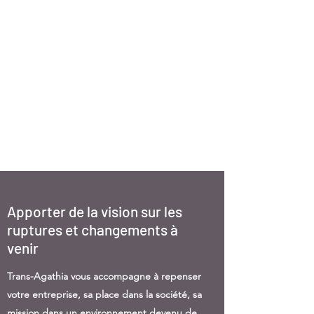
Dans ce qui n’était qu’un large
éventail de recommandations dans
un cadre législatif très peu coercitif,
la RSE s’inscrit
aujourd’hui
dans les
stratégies d’entreprise, comme un
levier essentiel de pérennité.
Apporter de la vision sur les
ruptures et changements à
venir
Trans-Agathia vous accompagne à repenser
votre entreprise, sa place dans la société, sa
mission dans un environnement devenu de