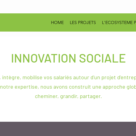
HOME
LES PROJETS
L'ECOSYSTEME 
INNOVATION SOCIALE
,
intègre
, mobilise vos salariés autour d'un projet d'entrep
notre expertise, nous avons construit une approche glob
cheminer, grandir, partager.