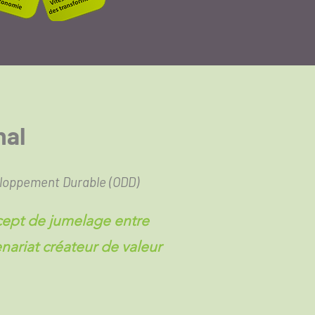
nal
eloppement Durable (ODD)
ncept de jumelage entre
enariat créateur de valeur