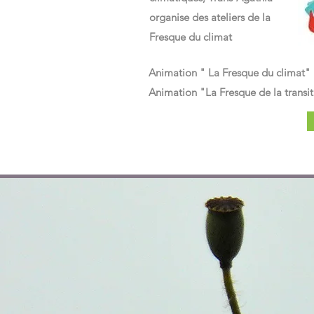
organise des ateliers de la
Animation fresque du climat
Animation fresque du climat
Fresque du climat
Animation Fresque numérique
Animation Fresque numérique
Animation " La Fresque du climat"
Animation "La Fresque de la transi