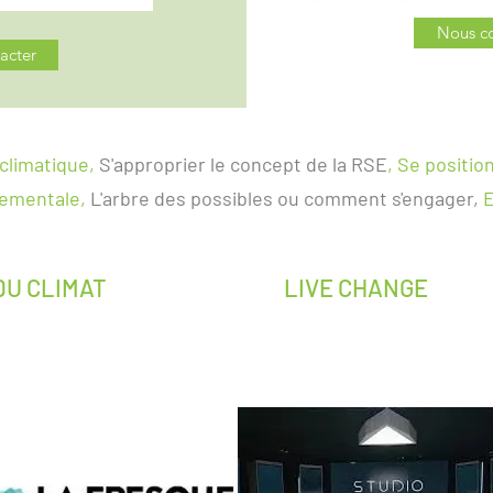
Nous co
acter
climatique,
S'approprier le concept de la RSE
, Se positio
nementale,
L'arbre des possibles ou comment s'engager,
E
DU CLIMAT
LIVE CHANGE